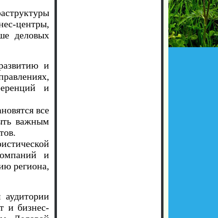
раструктуры
нес-центры,
ьше деловых
развитию и
правлениях,
ференций и
ановятся все
ыть важным
тов.
истической
компаний и
ию региона,
й аудитории
т и бизнес-