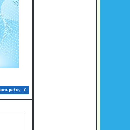
нить работу
+0