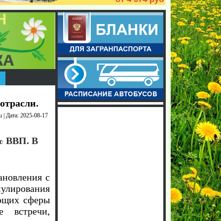
отрасли.
u | Дата: 2025-08-17
% ВВП. В
ановления с
мулирования
яющих сферы
е встречи,