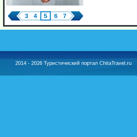
5
3
4
6
7
2014 - 2026 Туристический портал ChitaTravel.ru