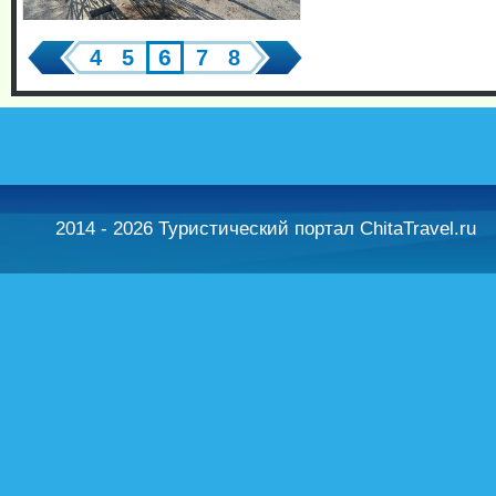
6
4
5
7
8
2014 - 2026 Туристический портал ChitaTravel.ru